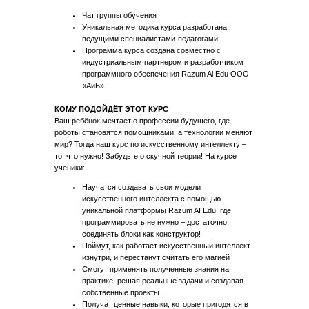
Чат группы обучения
Уникальная методика курса разработана
ведущими специалистами-педагогами
Программа курса создана совместно с
индустриальным партнером и разработчиком
программного обеспечения Razum Ai Edu ООО
«АиБ».
КОМУ ПОДОЙДЁТ ЭТОТ КУРС
Ваш ребёнок мечтает о профессии будущего, где
роботы становятся помощниками, а технологии меняют
мир? Тогда наш курс по искусственному интеллекту –
то, что нужно! Забудьте о скучной теории! На курсе
ученики:
Научатся создавать свои модели
искусственного интеллекта с помощью
уникальной платформы Razum AI Edu, где
программировать не нужно – достаточно
соединять блоки как конструктор!
Поймут, как работает искусственный интеллект
изнутри, и перестанут считать его магией
Смогут применять полученные знания на
практике, решая реальные задачи и создавая
собственные проекты.
Получат ценные навыки, которые пригодятся в