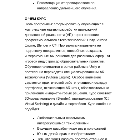
Рекомендации от преподавателя по
направлению дальнейшего обучения.
О ЧЁМ КУРС
Цель программы:
сформировать у обучающихся
комплексные навыки разработки приложений
дополненной реальности (AR) через освоение
профессионального стека технологий: Unity, Vuforia
Engine, Blender и C#. Программа направлена на
подготовку специалистов, способных создавать
интерактивные AR-решения для различных сфер - от
игровой индустрии до образовательных проектов.
Обучение начинается с основ работы в Unity и
постепенно переходит к специализированным AR-
технологиям (Vuforia Engine). Особое внимание
уделяется практической работе: учащиеся создадут
портфолио, включающее AR-игры, образовательные
приложения и маркетинговые решения. Курс сочетает
3D-моделирование (Blender), программирование (C#,
Visual Scripting) и дизайн интерфейсов. Курс особенно
подойдёт:
Любознательным школьникам,
интересующимся технологиями
Будущим разработчикам игр и приложений
Юным дизайнерам и изобретателям
Тем, кто хочет развить пространственное и