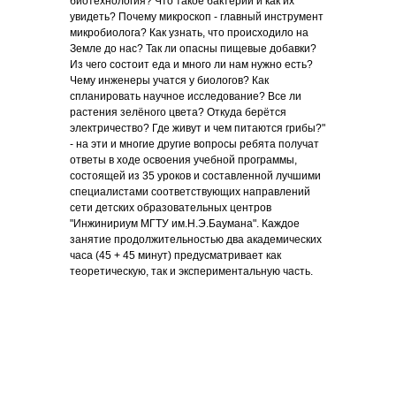
биотехнология? Что такое бактерии и как их
увидеть? Почему микроскоп - главный инструмент
микробиолога? Как узнать, что происходило на
Земле до нас? Так ли опасны пищевые добавки?
Из чего состоит еда и много ли нам нужно есть?
Чему инженеры учатся у биологов? Как
спланировать научное исследование? Все ли
растения зелёного цвета? Откуда берётся
электричество? Где живут и чем питаются грибы?"
- на эти и многие другие вопросы ребята получат
ответы в ходе освоения учебной программы,
состоящей из 35 уроков и составленной лучшими
специалистами соответствующих направлений
сети детских образовательных центров
"Инжинириум МГТУ им.Н.Э.Баумана". Каждое
занятие продолжительностью два академических
часа (45 + 45 минут) предусматривает как
теоретическую, так и экспериментальную часть.