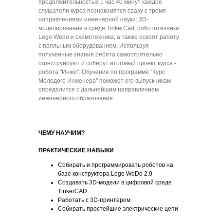
продолжительностью 1 час 40 минут каждое
слушатели курса познакомятся сразу с тремя
направлениями инженерной науки: 3D-
моделирование в среде TinkerCad, робототехника
Lego Wedo и схемотехника, а также освоят работу
с паяльным оборудованием. Используя
полученные знания ребята самостоятельно
сконструируют и соберут итоговый проект курса -
робота "Инжи". Обучение по программе "Курс
Молодого Инженера" поможет его выпускникам
определится с дальнейшим направлением
инженерного образования.
ЧЕМУ НАУЧИМ?
ПРАКТИЧЕСКИЕ НАВЫКИ
Собирать и программировать роботов на
базе конструктора Lego WeDo 2.0
Создавать 3D-модели в цифровой среде
TinkerCAD
Работать с 3D-принтером
Собирать простейшие электрические цепи