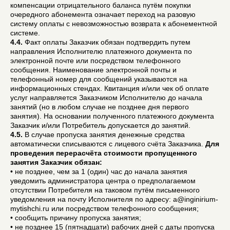
компенсации отрицательного баланса путём покупки
очередного абонемента означает переход на разовую
систему оплаты с невозможностью возврата к абонементной
системе.
4.4.
Факт оплаты Заказчик обязан подтвердить путем
направления Исполнителю платежного документа по
электронной почте или посредством телефонного
сообщения. Наименование электронной почты и
телефонный номер для сообщений указываются на
информационных стендах. Квитанция и/или чек об оплате
услуг направляется Заказчиком Исполнителю до начала
занятий (но в любом случае не позднее дня первого
занятия). На основании полученного платежного документа
Заказчик и/или Потребитель допускается до занятий.
4.5.
В случае пропуска занятия денежные средства
автоматически списываются с лицевого счёта Заказчика.
Для
проведения перерасчёта стоимости пропущенного
занятия Заказчик обязан:
• не позднее, чем за 1 (один) час до начала занятия
уведомить администратора центра о предполагаемом
отсутствии Потребителя на таковом путём письменного
уведомления на почту Исполнителя по адресу: a@inginirium-
mytishchi.ru или посредством телефонного сообщения;
• сообщить причину пропуска занятия;
• не позднее 15 (пятнадцати) рабочих дней с даты пропуска