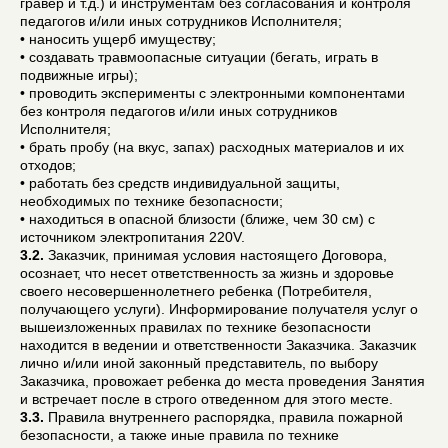
гравёр и т.д.) и инструментам без согласования и контроля
педагогов и/или иных сотрудников Исполнителя;
• наносить ущерб имуществу;
• создавать травмоопасные ситуации (бегать, играть в
подвижные игры);
• проводить эксперименты с электронными компонентами
без контроля педагогов и/или иных сотрудников
Исполнителя;
• брать пробу (на вкус, запах) расходных материалов и их
отходов;
• работать без средств индивидуальной защиты,
необходимых по технике безопасности;
• находиться в опасной близости (ближе, чем 30 см) с
источником электропитания 220V.
3.2.
Заказчик, принимая условия настоящего Договора,
осознает, что несет ответственность за жизнь и здоровье
своего несовершеннолетнего ребенка (Потребителя,
получающего услуги). Информирование получателя услуг о
вышеизложенных правилах по технике безопасности
находится в ведении и ответственности Заказчика. Заказчик
лично и/или иной законный представитель, по выбору
Заказчика, провожает ребенка до места проведения Занятия
и встречает после в строго отведенном для этого месте.
3.3.
Правила внутреннего распорядка, правила пожарной
безопасности, а также иные правила по технике