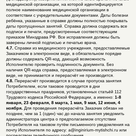
медицинской организации, на которой идентифицируется
полное наименование медицинской организации в
соответствии с учредительными документами. Даты болезни
ребёнка, указанные в справке должны полностью покрывать
даты пропущенных занятий. Справка должна содержать все
подписи и печати, предусмотренные соответствующим
приказом Минздрава РФ. Все исправления должны быть
заверены личной подписью и печатью врача.
4.7.
Справки из медицинского учреждения, предоставляемые
Заказчиком в электронном виде, в обязательном порядке
должны содержать QR-код, дающий возможность
Исполнителю проверить подлинность документа. Без
наличия QR-кода справка, предоставляемая в электронном
виде, не принимается и перерасчёт не производится.
4.8.
Перерасчёт производится в случае пропуска занятия
Потребителем, если таковое проводится в дни
государственных праздников, установленных статьёй 112
Трудового кодекса Российской Федерации, а именно:
1-8
января, 23 февраля, 8 марта, 1 мая, 9 мая, 12 июня, 4
ноября.
Для проведения перерасчёта Заказчик обязан не
позднее, чем за 1 (один) час до начала занятия уведомить
администратора центра о предполагаемом отсутствии
Потребителя на таковом путём письменного уведомления на
почту Исполнителя по адресу: a@inginirium-mytishchi.ru или
посредством телефонного сообщения.