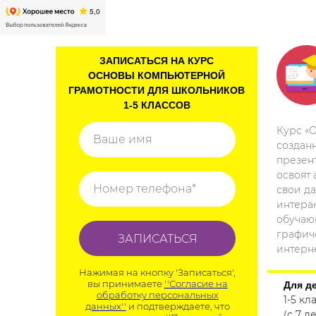
ЗАПИСАТЬСЯ НА КУРС
ОСНОВЫ КОМПЬЮТЕРНОЙ
ГРАМОТНОСТИ ДЛЯ ШКОЛЬНИКОВ
1-5 КЛАССОВ
Курс «
Ваше имя
созданн
презен
освоят
Номер телефона*
свои д
интера
обучаю
графич
ЗАПИСАТЬСЯ
интерн
Нажимая на кнопку 'Записаться',
вы принимаете
''Согласие на
Для д
обработку персональных
1-5 кл
данных''
и подтверждаете, что
(с 7 ле