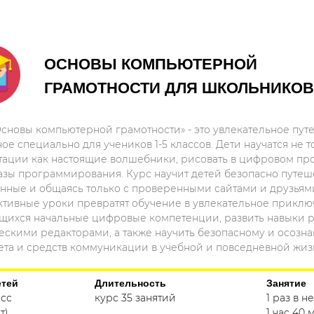
ОСНОВЫ КОМПЬЮТЕРНОЙ
ГРАМОТНОСТИ ДЛЯ ШКОЛЬНИКОВ 
Основы компьютерной грамотности» - это увлекательное пу
ое специально для учеников 1-5 классов. Дети научатся не т
тации как настоящие волшебники, рисовать в цифровом прос
 азы программирования. Курс научит детей безопасно путеш
анные и общаясь только с проверенными сайтами и друзьям
ктивные уроки превратят обучение в увлекательное приклю
щихся начальные цифровые компетенции, развить навыки р
ескими редакторами, а также научить безопасному и осозн
ета и средств коммуникации в учебной и повседневной жиз
етей
Длительность
Занятие
асс
курс 35 занятий
1 раз в 
т)
1 час 40 