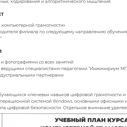
ных, кодирования и алгоритмического мышления.
ЕТ
ы компьютерной грамотности»
водителя филиала по следующему направлению обучени
"
В
 и фотографиями со всех занятий
а ведущими специалистами-педагогами "Инжинириум МГТ
индустриальными партнерами
учающихся ключевых навыков цифровой грамотности и б
, операционной системой Windows, основными офисными 
ила цифровой безопасности. Отдельное внимание уделяет
твует развитию логического и визуального мышления.